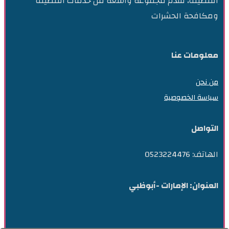
التنظيف، تقدم مجموعة واسعة من خدمات التنظيف
ومكافحة الحشرات
معلومات عنا
من نحن
سياسة الخصوصية
التواصل
الهاتف: 0523224476
العنوان: الإمارات -أبوظبي