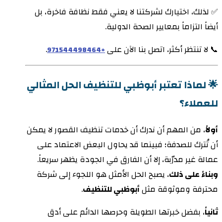
✅ لذلك، اختيارك لشركتنا لا يعني فقط نظافة فاخرة، بل
أيضاً التزاماً بمعايير الصحة الدولية.
📞 لا تنتظر أكثر، اتصل بنا الآن على
.
+971544498464
🌟 لماذا تعتبر أبوظبي للتنظيف الحل المثالي
للعملاء؟
أولاً
، من المهم أن ندرك أن خدمات تنظيف القصور لا يمكن
أن تُترك للصدفة؛ فبينما قد يحاول البعض الاعتماد على
عمالة غير مدرّبة، إلا أن الفارق في الجودة يظهر سريعاً.
وبناءً على ذلك
، يصبح الحل الأمثل هو اللجوء إلى شركة
محترفة وموثوقة مثل
أبوظبي للتنظيف
.
ثانياً
، بفضل خبرتها الطويلة وحرصها الدائم على أدق