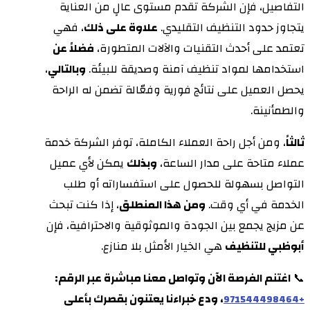
التفاصيل، فإن الشركة تقدم مستوى عالٍ من العناية
يتجاوز حدود التنظيف التقليدي.
علاوة على ذلك
، فهي
تعتمد على أحدث التقنيات والآلات المتطورة،
فضلاً عن
استخدامها لمواد تنظيف آمنة وصديقة للبيئة.
وبالتالي
،
يحصل العميل على نتائج فورية وفعّالة تضمن له الراحة
والطمأنينة.
ثالثاً
، ومن أجل راحة العملاء الكاملة، توفر الشركة خدمة
عملاء متاحة على مدار الساعة،
وبذلك
يمكن لأي عميل
التواصل بسهولة للحصول على استفساراته أو طلب
الخدمة في أي وقت.
ومن هذا المنطلق
، إذا كنت تبحث
عن مزيج يجمع بين الجودة والموثوقية والاحترافية، فإن
أبوظبي للتنظيف
هي الخيار الأمثل بلا منازع.
📞
اغتنم الفرصة الآن وتواصل معنا مباشرة عبر الرقم:
، ودع خبراءنا يعتنون بقصرك بأعلى
+971544498464