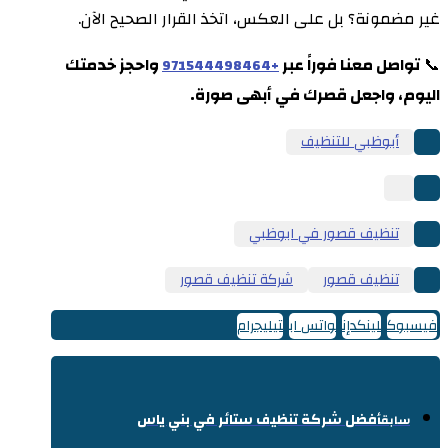
غير مضمونة؟ بل على العكس، اتخذ القرار الصحيح الآن.
📞
تواصل معنا فوراً عبر
واحجز خدمتك
+971544498464
اليوم، واجعل قصرك في أبهى صورة.
أبوظبي للتنظيف
تنظيف قصور في ابوظبي
تنظيف قصور
شركة تنظيف قصور
فيسبوك
لينكدإن
واتس اب
تيليجرام
أفضل شركة تنظيف ستائر في بني ياس
سابق