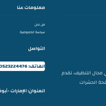
معلومات عنا
من نحن
سياسة الخصوصية
التواصل
الهاتف: 0523224476
مجال التنظيف، تقدم
حة الحشرات
العنوان: الإمارات -أب