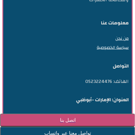
معلومات عنا
من نحن
سياسة الخصوصية
التواصل
الهاتف: 0523224476
العنوان: الإمارات -أبوظبي
اتصل بنا
تواصل معنا عبر واتساب