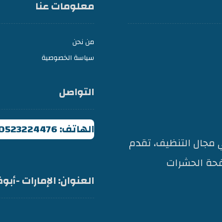
معلومات عنا
من نحن
سياسة الخصوصية
التواصل
الهاتف: 0523224476
مجال التنظيف، تقدم
حة الحشرات
العنوان: الإمارات -أب