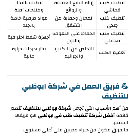
تنظيف كنب
إزالة البقع العميقة
تنظيف بالبخار
قماشي
والروائح
ومنتجات آمنة
تنظيف كنب
لمعان وحماية من
مواد مرطبة خاصة
جلدي
التشقق
بالجلد
تنظيف كنب
الحفاظ على النعومة
أجهزة شفط احترافية
مخملي
واللون
التخلص من البكتيريا
بخار بدرجات حرارة
تعقيم الكنب
والجراثيم
عالية
💪 فريق العمل في شركة ابوظبي
للتنظيف
من أهم الأسباب التي تجعل
شركة ابوظبي للتنظيف
تتصدر
قائمة
أفضل شركة تنظيف كنب في ابوظبي
هو فريقها
المتميز.
فالفريق مكون من خبراء مدربين على أعلى مستوى،