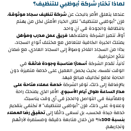
لماذا تختار شركة أبوظبي للتنظيف؟
عندما يتعلق الأمر بالبحث عن
شركة تنظيف سجاد موثوقة
،
فإن “أبوظبي للتنظيف” تظل الخيار الأمثل لكل من يهتم
بالنظافة والجودة في آنٍ واحد.
أولاً، تتميز الشركة بامتلاكها
فريق عمل مدرب ومؤهل
يمتلك الخبرة الكافية للتعامل مع مختلف أنواع السجاد،
بدءًا من السجاد الفاخر وصولاً إلى السجاد العادي، مع ضمان
نتائج احترافية.
ثانياً، تقدم الشركة
أسعارًا مناسبة وجودة فائقة
في
الوقت نفسه، بحيث يحصل العميل على خدمة متميزة دون
الحاجة لدفع تكاليف مبالغ فيها.
بالإضافة إلى ذلك، توفر الشركة
خدمة عملاء متاحة على
مدار الساعة طوال أيام الأسبوع
، الأمر الذي يمنحك راحة
وطمأنينة في التواصل والحجز في أي وقت يناسبك.
وعلاوة على ذلك، فإن “أبوظبي للتنظيف” لا تكتفي بتقديم
خدمة جيدة فحسب، بل تسعى دائمًا إلى
تحقيق رضا العملاء
بنسبة 100%
من خلال متابعة دقيقة ومستمرة لآرائهم
وتجاربهم.