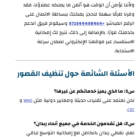
ولأننا نؤمن أن الوقت هو أثمن ما يملكه عملاؤنا، فقد
وفرنا طرقًا سهلة للحجز. يمكنك ببساطة الاتصال على
الرقم المباشر:
وسيقوم فريق الدعم
+971544498464
بخدمتك فورًا. بالإضافة إلى ذلك، نتيح لك إمكانية
الاستفسار عبر موقعنا الإلكتروني لضمان سرعة
الاستجابة.
الأسئلة الشائعة حول تنظيف القصور
س1: ما الذي يميز خدماتكم عن غيرها؟
نحن نعتمد على تقنيات حديثة ومعايير دولية مثل
و
WHO
.
CDC
س2: هل تقدمون الخدمة في جميع أنحاء ربدان؟
نعم، نغطي ربدان بالكامل مع إمكانية التوسع لباقي