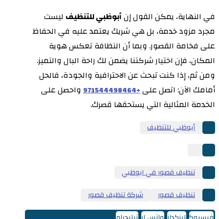
في النهاية، يمكن القول إن
أبوظبي للتنظيف
ليست
مجرد مزود خدمة، بل هي شريك يعتمد عليه في الحفاظ
على فخامة القصور. وبما أن النظافة تعكس هوية
المكان، فإن اختيار شركتنا يضمن لك راحة البال والتميز.
ومن ثم، إذا كنت تبحث عن الاحترافية والجودة، فالحل
أمامك الآن: اتصل على
واحصل على
+971544498464
الخدمة المثالية التي يستحقها قصرك.
أبوظبي للتنظيف
تنظيف قصور في ابوظبي
تنظيف قصور
شركة تنظيف قصور
فيسبوك
لينكدإن
واتس اب
تيليجرام